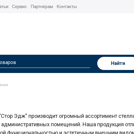
атьи
Сервис
Партнёрам
Контакты
Найти
нения
“Стор Эдж” производит огромный ассортимент стелл
и административных помещений. Наша продукция отл
ой функциональностью и эстетичным внешним видом.