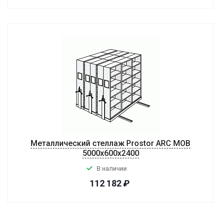
Металлический стеллаж Prostor ARC MOB
5000x600x2400
В наличии
112 182
₽