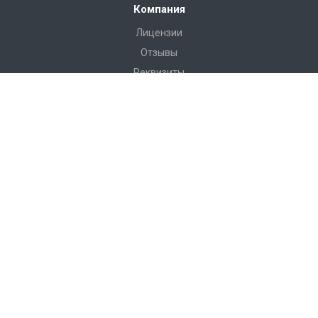
Компания
Лицензии
Отзывы
Реквизиты
Сервис
Доставка
Монтаж
Гарантия
Замер
Проект
Подготовка
Каталог
Производство
Фото объектов