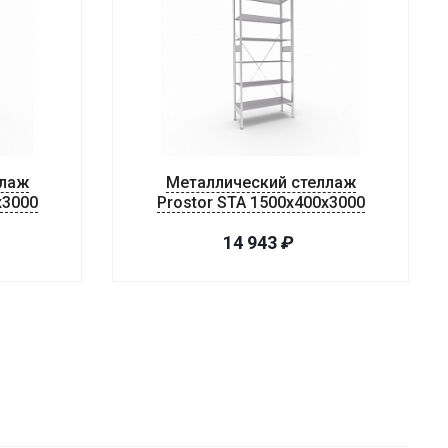
ллаж
Металлический стеллаж
х3000
Prostor STA 1500х400х3000
14 943
₽