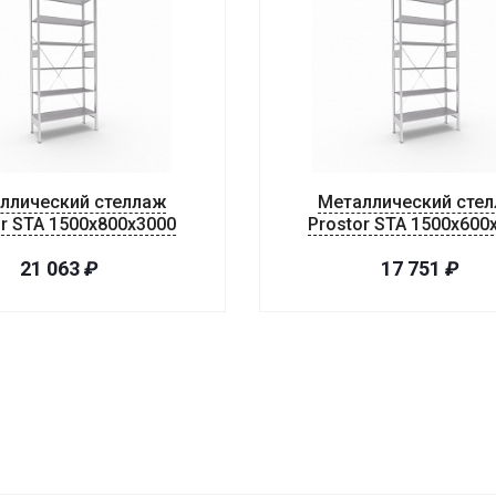
ллический стеллаж
Металлический сте
or STA 1500х800х3000
Prostor STA 1500х600
21 063
₽
17 751
₽